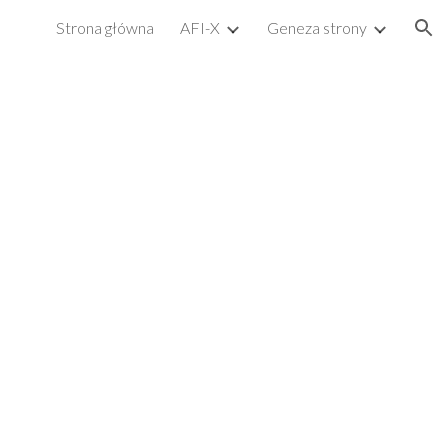
Strona główna
AFI-X
Geneza strony
ion